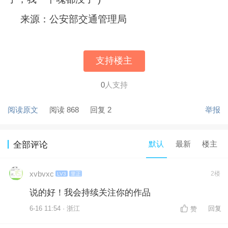
来源：公安部交通管理局
支持楼主
0
人支持
阅读原文
阅读 868
回复 2
举报
默认
最新
楼主
全部评论
xvbvxc
2楼
LV3
里正
说的好！我会持续关注你的作品
6-16 11:54 · 浙江
回复
赞