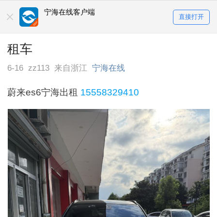
宁海在线客户端
直接打开
租车
6-16
zz113
来自浙江
宁海在线
蔚来es6宁海出租
15558329410