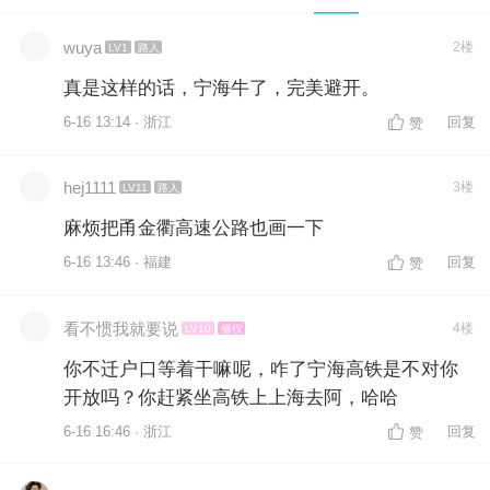
wuya
2楼
LV1
路人
真是这样的话，宁海牛了，完美避开。
6-16 13:14 · 浙江
回复
赞
hej1111
3楼
LV11
路人
麻烦把甬金衢高速公路也画一下
6-16 13:46 · 福建
回复
赞
看不惯我就要说
4楼
LV10
修仪
你不迁户口等着干嘛呢，咋了宁海高铁是不对你
开放吗？你赶紧坐高铁上上海去阿，哈哈
6-16 16:46 · 浙江
回复
赞