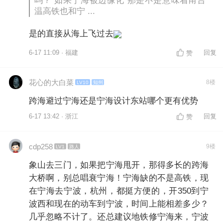
吗？ 如果宁海被边缘化 那是不是意味着甬台
温高铁也和宁 ...
是的直接从海上飞过去
6-17 11:09 · 福建
回复
赞
花心的大白菜
8楼
LV10
知州
跨海避过宁海还是宁海设计东站哪个更有优势
6-17 13:42 · 浙江
回复
赞
cdp258
9楼
LV1
路人
象山去三门，如果把宁海甩开，那得多长的跨海
大桥啊，别总唱衰宁海！宁海缺的不是高铁，现
在宁海去宁波，杭州，都挺方便的，开350到宁
波西和现在的动车到宁波，时间上能相差多少？
几乎忽略不计了。还总建议地铁修宁海来，宁波