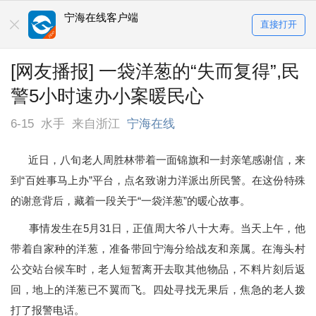
宁海在线客户端
直接打开
[网友播报] 一袋洋葱的“失而复得”,民
警5小时速办小案暖民心
6-15
水手
来自浙江
宁海在线
近日，八旬老人周胜林带着一面锦旗和一封亲笔感谢信，来
到“百姓事马上办”平台，点名致谢力洋派出所民警。在这份特殊
的谢意背后，藏着一段关于“一袋洋葱”的暖心故事。
事情发生在5月31日，正值周大爷八十大寿。当天上午，他
带着自家种的洋葱，准备带回宁海分给战友和亲属。在海头村
公交站台候车时，老人短暂离开去取其他物品，不料片刻后返
回，地上的洋葱已不翼而飞。四处寻找无果后，焦急的老人拨
打了报警电话。