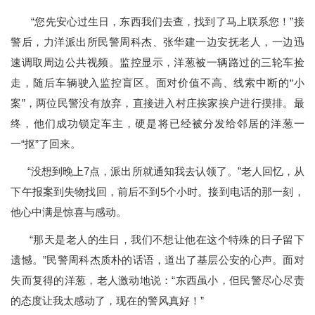
“您先安心过生日，东西我们去查，找到了马上联系您！”接
警后，力洋派出所民警周科杰、张华建一边安抚老人，一边迅
速调取周边公共视频。监控显示，洋葱被一辆路过的三轮车捡
走，随后车辆驶入监控盲区。面对价值不高、线索中断的“小
案”，两位民警没有放弃，直接进入村庄挨家挨户进行摸排。最
终，他们成功锁定车主，硬是将已经被分发给邻居的洋葱一
一“抠”了回来。
“没想到晚上7点，派出所就通知我去认领了。”老人回忆，从
下午报案到失物找回，前后不到5个小时。接到电话的那一刻，
他心中满是惊喜与感动。
“那天是老人的生日，我们不想让他在这个特殊的日子留下
遗憾。”民警周科杰质朴的话语，道出了基层公安的心声。面对
失而复得的洋葱，老人激动地说：“东西虽小，但民警尽心尽责
的态度让我太感动了，现在的警风真好！”