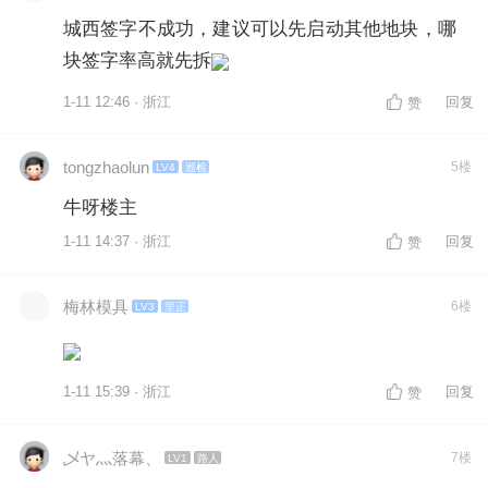
城西签字不成功，建议可以先启动其他地块，哪
块签字率高就先拆
1-11 12:46 · 浙江
回复
赞
tongzhaolun
5楼
LV4
巡检
牛呀楼主
1-11 14:37 · 浙江
回复
赞
梅林模具
6楼
LV3
里正
1-11 15:39 · 浙江
回复
赞
乄ヤ灬落幕、
7楼
LV1
路人