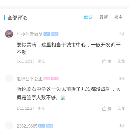
默认
最新
楼主
全部评论
年少的爱做梦
2楼
LV8
知县
要钞票滴，这里相当于城市中心，一般开发商干
不动
1-11 11:13 · 浙江
回复
赞
追求公平公正
3楼
LV3
青衣
听说柔石中学这一边以前拆了几次都没成功，大
概是签字人数不够。
1-11 12:27 · 浙江
回复
赞
236219685
4楼
LV5
驿丞