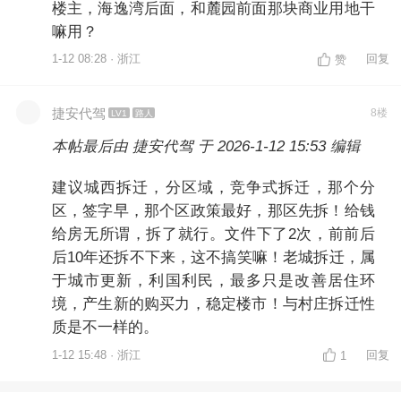
楼主，海逸湾后面，和麓园前面那块商业用地干
嘛用？
1-12 08:28 · 浙江
回复
赞
捷安代驾
8楼
LV1
路人
本帖最后由 捷安代驾 于 2026-1-12 15:53 编辑
建议城西拆迁，分区域，竞争式拆迁，那个分
区，签字早，那个区政策最好，那区先拆！给钱
给房无所谓，拆了就行。文件下了2次，前前后
后10年还拆不下来，这不搞笑嘛！老城拆迁，属
于城市更新，利国利民，最多只是改善居住环
境，产生新的购买力，稳定楼市！与村庄拆迁性
质是不一样的。
1-12 15:48 · 浙江
回复
1