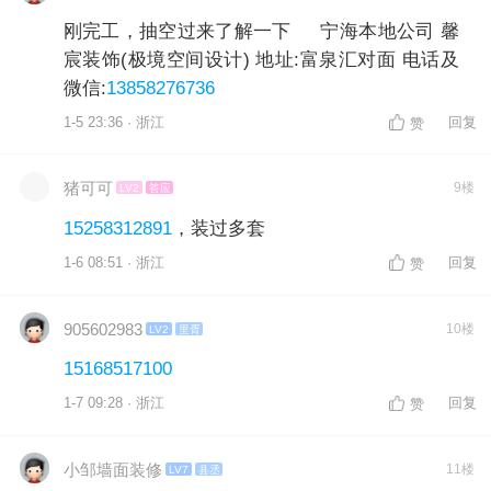
刚完工，抽空过来了解一下 宁海本地公司 馨
宸装饰(极境空间设计) 地址:富泉汇对面 电话及
微信:
13858276736
1-5 23:36 · 浙江
回复
赞
猪可可
9楼
LV2
答应
15258312891
，装过多套
1-6 08:51 · 浙江
回复
赞
905602983
10楼
LV2
里胥
15168517100
1-7 09:28 · 浙江
回复
赞
小邹墙面装修
11楼
LV7
县丞