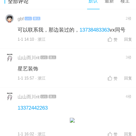
默认
最新
楼主
全部评论
gbf
2楼
LV1
举人
可以联系我，那边装过的，
13738483363
vx同号
1-1 14:10 · 浙江
回复
赞
山山而川rit
3楼
LV1
路人
星艺装饰
1-1 15:57 · 浙江
回复
赞
山山而川rit
4楼
LV1
路人
13372442263
1-1 16:02 · 浙江
回复
赞