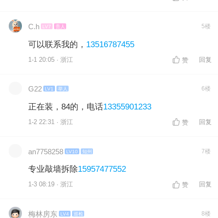
C.h
5楼
LV7
贵人
可以联系我的，
13516787455
1-1 20:05 · 浙江
回复
赞
G22
6楼
LV1
举人
正在装，84的，电话
13355901233
1-2 22:31 · 浙江
回复
赞
an7758258
7楼
LV10
知州
专业敲墙拆除
15957477552
1-3 08:19 · 浙江
回复
赞
梅林房东
8楼
LV4
巡检