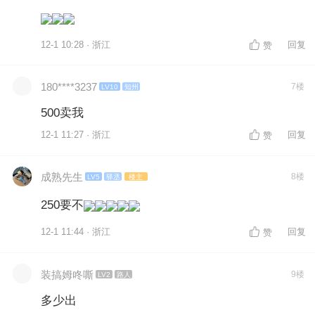
12-1 10:28 · 浙江
回复
赞
180****3237
7楼
LV10
知州
500卖我
12-1 11:27 · 浙江
回复
赞
成熟先生
8楼
LV5
驿丞
楼主
250要不
12-1 11:44 · 浙江
回复
赞
装搞姆咚嘶
9楼
LV2
路人
多少出