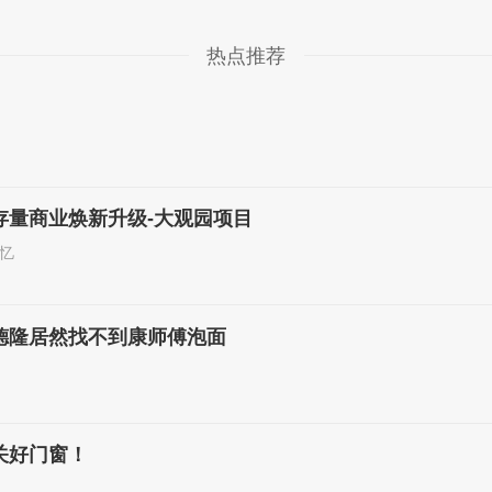
热点推荐
存量商业焕新升级-大观园项目
忆
德隆居然找不到康师傅泡面
关好门窗！