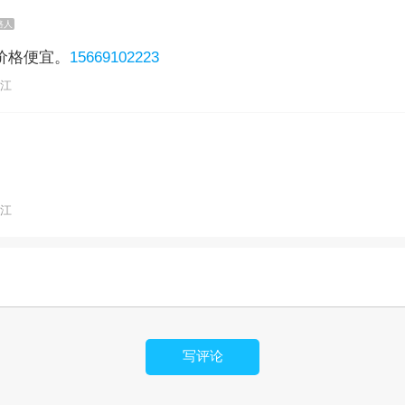
路人
价格便宜。
15669102223
浙江
浙江
写评论