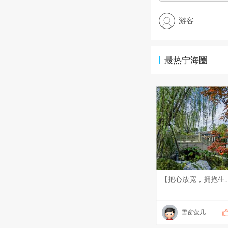
游客
最热宁海圈
【把心放宽，拥抱生活中的小惊喜】 生活的美好，往往藏在松弛的心境里。不被细碎琐事牵绊，多去留意身边的点
雪窗萤几