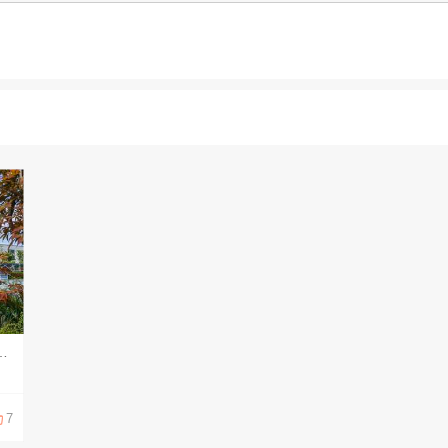
滴暖意。人生旅途，与其总是背着包袱赶路，不如腾出力气，接住眼前的小欢喜。 新的一天，愿你卸下心头的负累，自在从容，轻松做自己。
7