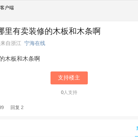
线客户端
] 哪里有卖装修的木板和木条啊
来自浙江
宁海在线
的木板和木条啊
支持楼主
0
人支持
99
回复 2