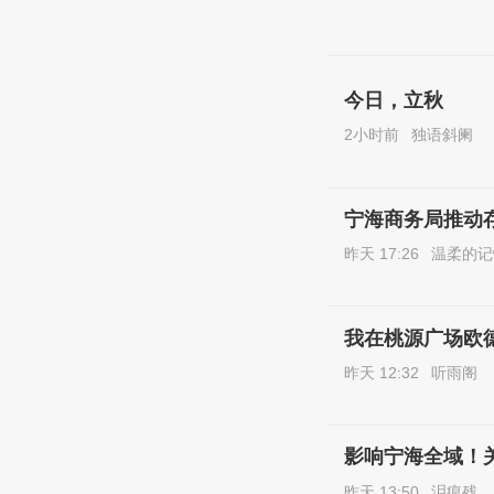
今日，立秋
2小时前
独语斜阑
宁海商务局推动
昨天 17:26
温柔的记
我在桃源广场欧
昨天 12:32
听雨阁
影响宁海全域！
昨天 13:50
泪痕残