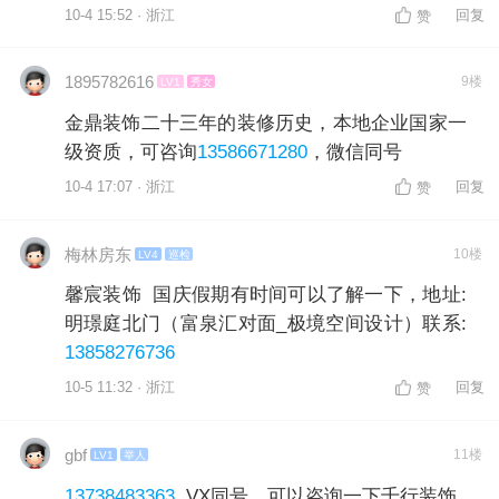
10-4 15:52 · 浙江
回复
赞
1895782616
9楼
LV1
秀女
金鼎装饰二十三年的装修历史，本地企业国家一
级资质，可咨询
13586671280
，微信同号
10-4 17:07 · 浙江
回复
赞
梅林房东
10楼
LV4
巡检
馨宸装饰 国庆假期有时间可以了解一下，地址:
明璟庭北门（富泉汇对面_极境空间设计）联系:
13858276736
10-5 11:32 · 浙江
回复
赞
gbf
11楼
LV1
举人
13738483363
VX同号，可以咨询一下千行装饰