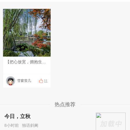
【把心放宽，拥抱生活中的小惊喜】 生活的美好，往往藏在松弛的心境里。不被细碎琐事牵绊，多去留意身边的点滴暖意。人生旅途，与其总是背着包袱赶路，不如腾出力气，接住眼前的小欢喜。 新的一天，愿你卸下心头的负累，自在从容，轻松做自己。
雪窗萤几
11
热点推荐
今日，立秋
8小时前
独语斜阑