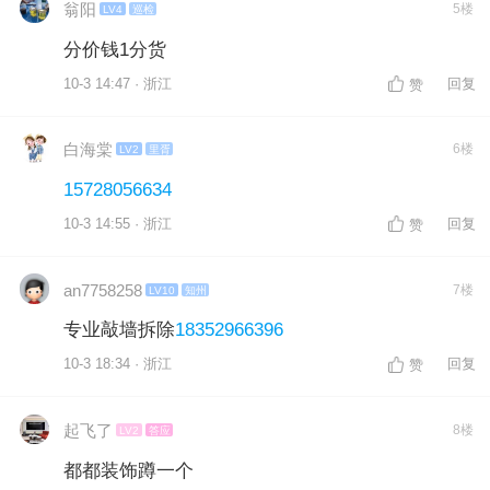
翁阳
5楼
LV4
巡检
分价钱1分货
10-3 14:47 · 浙江
回复
赞
白海棠
6楼
LV2
里胥
15728056634
10-3 14:55 · 浙江
回复
赞
an7758258
7楼
LV10
知州
专业敲墙拆除
18352966396
10-3 18:34 · 浙江
回复
赞
起飞了
8楼
LV2
答应
都都装饰蹲一个