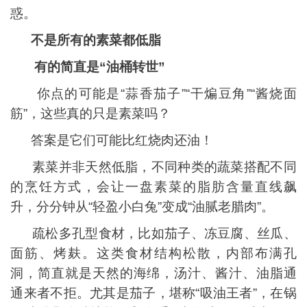
惑。
不是所有的素菜都低脂
有的简直是“油桶转世”
你点的可能是“蒜香茄子”“干煸豆角”“酱烧面
筋”，这些真的只是素菜吗？
答案是它们可能比红烧肉还油！
素菜并非天然低脂，不同种类的蔬菜搭配不同
的烹饪方式，会让一盘素菜的脂肪含量直线飙
升，分分钟从“轻盈小白兔”变成“油腻老腊肉”。
疏松多孔型食材，比如茄子、冻豆腐、丝瓜、
面筋、烤麸。这类食材结构松散，内部布满孔
洞，简直就是天然的海绵，汤汁、酱汁、油脂通
通来者不拒。尤其是茄子，堪称“吸油王者”，在锅