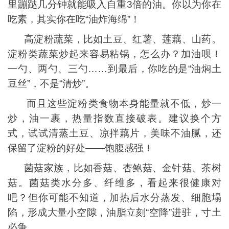
里蹦跶几分钟就能吸入自重3倍的油。你以为你在
吃素，其实你在吃“油炸海绵”！
高淀粉蔬菜，比如土豆、红薯、莲藕、山药。
淀粉类蔬菜炒起来容易粘锅，怎么办？加油呗！
一勺、两勺、三勺……到最后，你吃的是“油焖土
豆丝”，不是“清炒”。
而且这些淀粉类食物本身能量就不低，炒一
炒，油一裹，热量指数直接破表。建议换个方
式，试试清蒸土豆、凉拌藕片，美味不油腻，还
保留了淀粉的好处——饱腹感强！
菌菇家族，比如香菇、杏鲍菇、金针菇、茶树
菇。菌菇类水分多、纤维多，看起来很健康对
吧？但你可能不知道，加热后水分蒸发、细胞塌
陷，形成大量小空隙，油脂立刻“空降”进驻，寸土
必争。