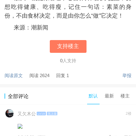
想吃得健康、吃得瘦，记住一句话：素菜的身
份，不由食材决定，而是由你怎么“做”它决定！
来源：潮新闻
支持楼主
0
人支持
阅读原文
阅读 2624
回复 1
举报
默认
最新
楼主
全部评论
又欠木公
2楼
LV19
无上皇