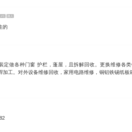
LV1
路人
住的
装定做各种门窗 护栏，蓬屋，且拆解回收。更换维修各类
焊加工。对外设备维修回收，家用电路维修，铜铝铁锡纸板
82