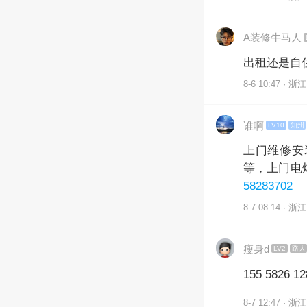
A装修牛马人
出租还是自
8-6 10:47 · 浙江
谁啊
LV10
知州
上门维修安
等，上门电
58283702
8-7 08:14 · 浙江
瘦身d
LV2
路人
155 5826 12
8-7 12:47 · 浙江