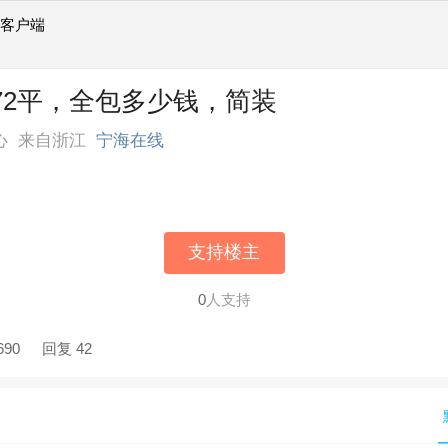
线客户端
 72平，全包多少钱，简装
心
来自浙江
宁海在线
支持楼主
0
人支持
690
回复 42