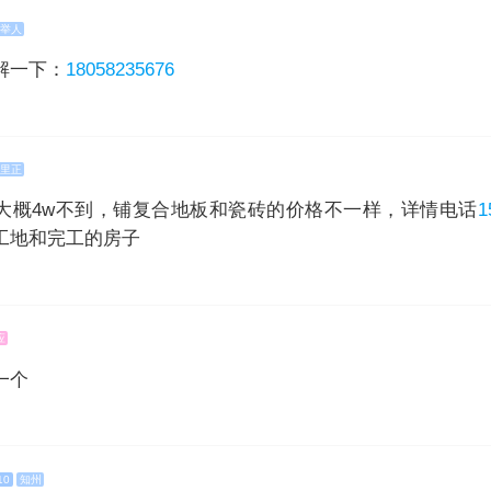
举人
解一下：
18058235676
里正
大概4w不到，铺复合地板和瓷砖的价格不一样，详情电话
1
工地和完工的房子
应
一个
10
知州