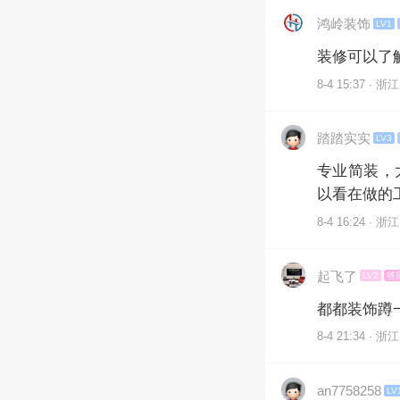
鸿岭装饰
LV1
装修可以了
8-4 15:37 · 浙江
踏踏实实
LV3
专业简装，
以看在做的
8-4 16:24 · 浙江
起飞了
LV2
答
都都装饰蹲
8-4 21:34 · 浙江
an7758258
LV