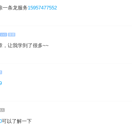
除一条龙服务
15957477552
LV2
里胥
章，让我学到了很多~~
丞
9
路人
0
可以了解一下