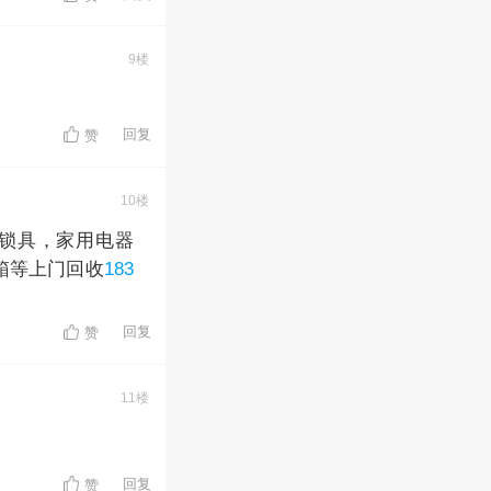
9楼
回复
赞
10楼
锁具，家用电器
箱等上门回收
183
回复
赞
11楼
回复
赞