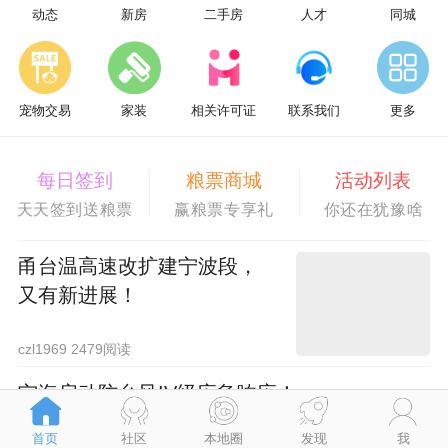
动态
新房
二手房
人才
同城
宠物交易
家装
相关许可证
联系我们
更多
每日签到
粮票商城
活动列表
天天签到送粮票
赢粮票专享礼
你还在犹豫啥
甬台温高速改扩建宁波段，
又有新进展！
czl1969 2479阅读
宁海启动防台风IV级应急响应！
江浸月 2194阅读
4小时前
首页
社区
本地圈
发现
我