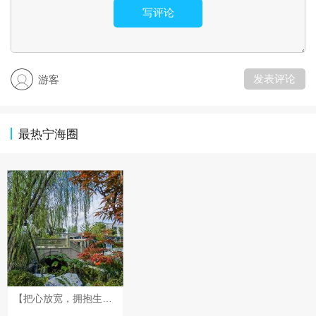
写评论
发表评论
游客
最热宁海圈
【把心放宽，拥抱生活中的小惊喜】 生活的美好，往往藏在松弛的心境里。不被细碎琐事牵绊，多去留意身边的点滴暖意。人生旅途，与其总是背着包袱赶路，不如腾出力气，接住眼前的小欢喜。 新的一天，愿你卸下心头的负累，自在从容，轻松做自己。