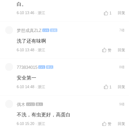
白。
6-10 13:46 · 浙江
回复
1
梦想成真ZLZ
7楼
LV4
巡检
洗了还有味啊
6-10 13:48 · 浙江
回复
赞
773834015
8楼
LV1
举人
安全第一
6-10 14:48 · 浙江
回复
1
偶木
9楼
LV12
路人
不洗，有虫更好，高蛋白
6-10 15:20 · 浙江
回复
赞