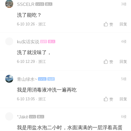
SSCELR
3楼
LV10
路人
洗了能吃？
6-10 10:26 · 浙江
回复
赞
ku实话实说
4楼
LV7
贵人
洗了就没味了，
6-10 12:29 · 浙江
回复
赞
青山绿水~
5楼
LV11
知府
我是用消毒液冲洗一遍再吃
6-10 13:05 · 浙江
回复
赞
°Jàkê
6楼
LV1
路人
我是用盐水泡二小时，水面满满的一层浮着高蛋