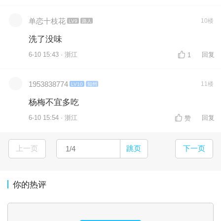
单恋十枝花
10楼
LV9
路人
洗了没味
6-10 15:43 · 浙江
回复
1
1953838774
11楼
LV10
知州
杨梅不宜多吃
6-10 15:54 · 浙江
回复
赞
上一页
跳页
下一页
你的热评