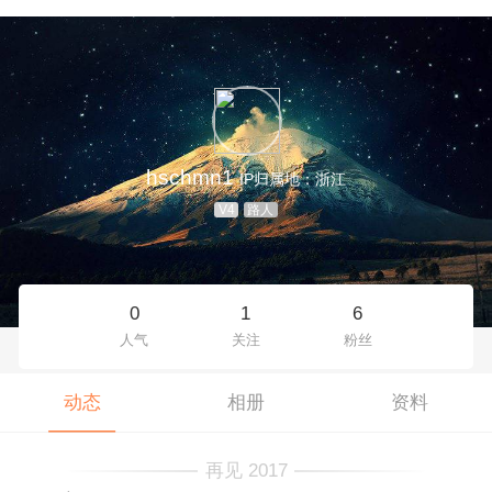
hschmn1
IP归属地：浙江
V4
路人
0
1
6
人气
关注
粉丝
动态
相册
资料
再见 2017