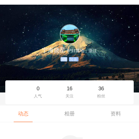
宁海烧星
IP归属地：浙江
V8
知县
0
16
36
人气
关注
粉丝
动态
相册
资料