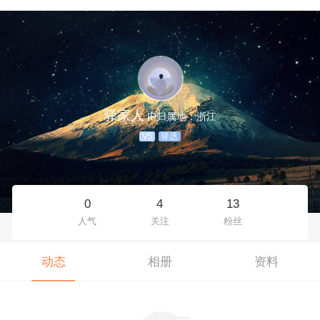
驿家人
IP归属地：浙江
V5
驿丞
0
4
13
人气
关注
粉丝
动态
相册
资料