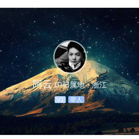
阿云
IP归属地：浙江
V1
举人