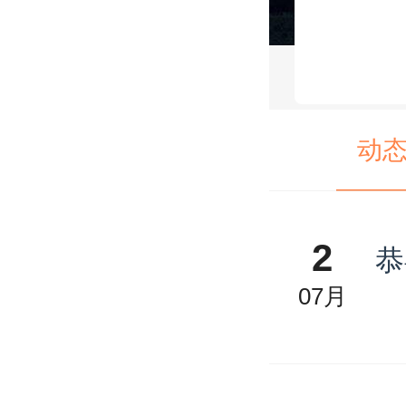
动
2
恭
07月