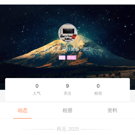
起飞了
IP归属地：浙江
V2
答应
0
9
0
人气
关注
粉丝
动态
相册
资料
再见 2025