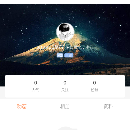
snake1977
IP归属地：浙江
V2
里胥
0
0
0
人气
关注
粉丝
动态
相册
资料