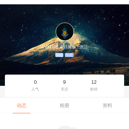
cvr188
IP归属地：浙江
V11
知府
0
9
12
人气
关注
粉丝
动态
相册
资料