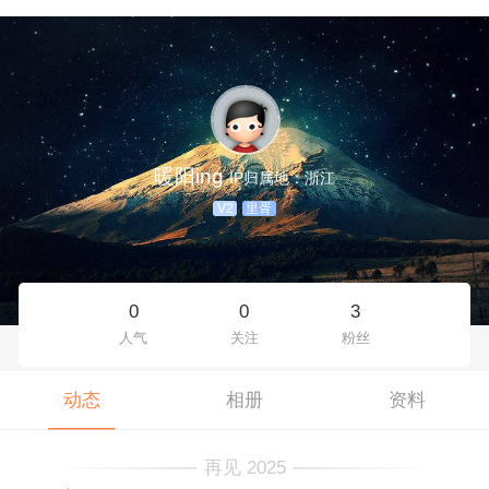
暖阳ing
IP归属地：浙江
V2
里胥
0
0
3
人气
关注
粉丝
动态
相册
资料
再见 2025