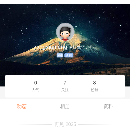
yangxianfeng
IP归属地：浙江
V4
巡检
0
7
8
人气
关注
粉丝
动态
相册
资料
再见 2025