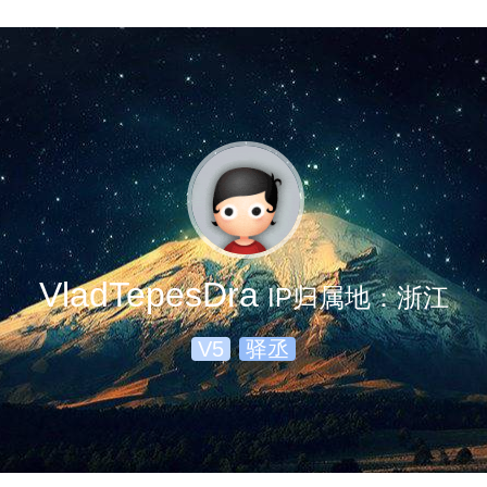
VladTepesDra
IP归属地：浙江
V5
驿丞