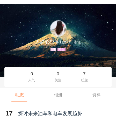
人静心空
IP归属地：浙江
V1
秀女
0
0
7
人气
关注
粉丝
动态
相册
资料
17
探讨未来油车和电车发展趋势