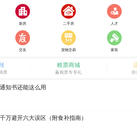
新房
二手房
人才
交友
宠物交易
家装
到
粮票商城
粮票
赢粮票专享礼
你
通知书还能这么用
千万避开六大误区（附食补指南）