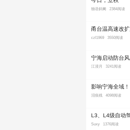
今日，立秋
独语斜阑
2384阅读
甬台温高速改扩
3550阅读
czl1969
宁海启动防台风
江浸月
3241阅读
影响宁海全域！
泪痕残
4098阅读
L3、L4级自
1376阅读
Suxy