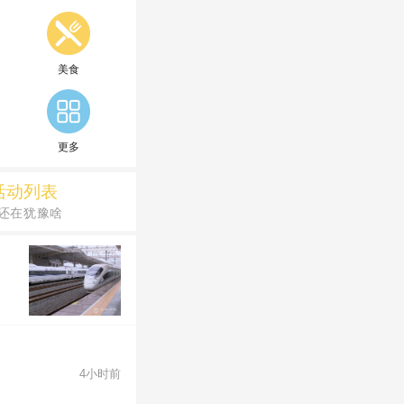
美食
更多
活动列表
还在犹豫啥
4小时前