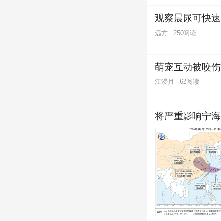
观察晨尿可快速
远方
250阅读
萌宠互动被咬伤
江浸月
62阅读
将严重影响宁海