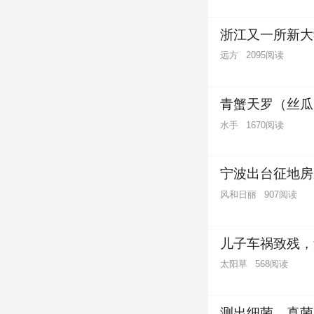
浙江又一所新大
远方
2095阅读
青蟹天罗（丝瓜
水手
1670阅读
宁波出台征地房
风和日丽
907阅读
儿子车祸致残，
太阳草
568阅读
测出细菌、真菌